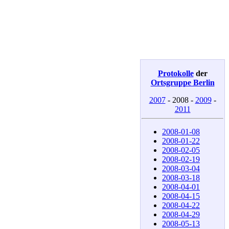
Protokolle
der
Ortsgruppe Berlin
2007
-
2008
-
2009
-
2011
2008-01-08
2008-01-22
2008-02-05
2008-02-19
2008-03-04
2008-03-18
2008-04-01
2008-04-15
2008-04-22
2008-04-29
2008-05-13