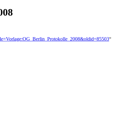
008
?title=Vorlage:OG_Berlin_Protokolle_2008&oldid=85503
“