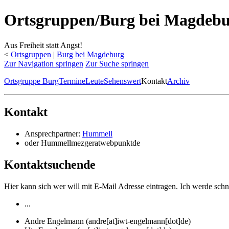
Ortsgruppen/Burg bei Magdebur
Aus Freiheit statt Angst!
<
Ortsgruppen
‎ |
Burg bei Magdeburg
Zur Navigation springen
Zur Suche springen
Ortsgruppe Burg
Termine
Leute
Sehenswert
Kontakt
Archiv
Kontakt
Ansprechpartner:
Hummell
oder Hummellmezgeratwebpunktde
Kontaktsuchende
Hier kann sich wer will mit E-Mail Adresse eintragen. Ich werde schn
...
Andre Engelmann (andre[at]iwt-engelmann[dot]de)