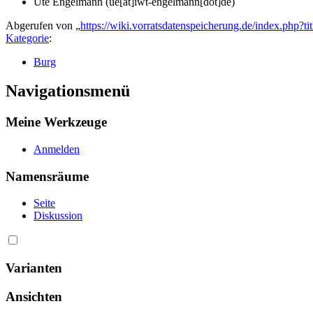
Ute Engelmann (ue[at]iwt-engelmann[dot]de)
Abgerufen von „
https://wiki.vorratsdatenspeicherung.de/index.ph
Kategorie
:
Burg
Navigationsmenü
Meine Werkzeuge
Anmelden
Namensräume
Seite
Diskussion
Varianten
Ansichten