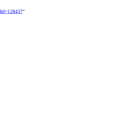
ldid=128437
“