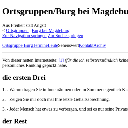
Ortsgruppen/Burg bei Magdebu
Aus Freiheit statt Angst!
<
Ortsgruppen
‎ |
Burg bei Magdeburg
Zur Navigation springen
Zur Suche springen
Ortsgruppe Burg
Termine
Leute
Sehenswert
Kontakt
Archiv
Von dieser netten Internetseite:
[1]
(für die ich selbstverständlich ke
persönliches Ranking gepackt habe.
die ersten Drei
1. - Warum tragen Sie in Innenräumen oder im Sommer eigentlich Kl
2. - Zeigen Sie mir doch mal Ihre letzte Gehaltsabrechnung.
3. - Jeder Mensch hat etwas zu verbergen, und sei es nur seine Privat
der Rest