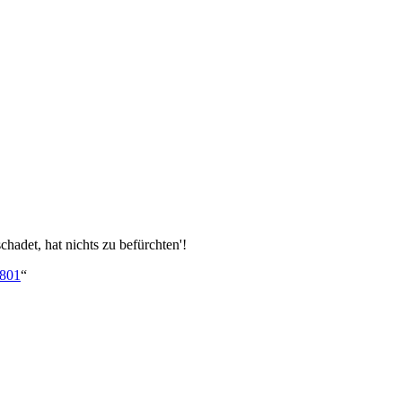
hadet, hat nichts zu befürchten'!
2801
“