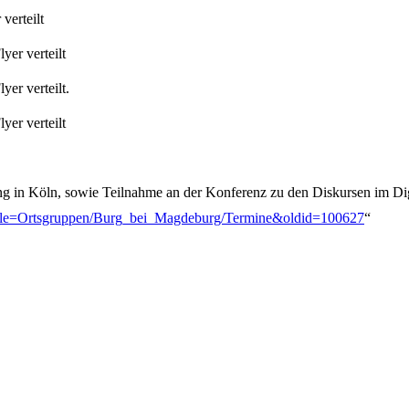
verteilt
yer verteilt
yer verteilt.
yer verteilt
ng in Köln, sowie Teilnahme an der Konferenz zu den Diskursen im Digi
p?title=Ortsgruppen/Burg_bei_Magdeburg/Termine&oldid=100627
“