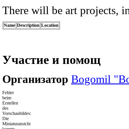
There will be art projects, i
Name
Description
Location
Участие и помощ
Организатор
Bogomil "B
Fehler
beim
Erstellen
des
Vorschaubildes:
Die
Miniaturansicht
konnte