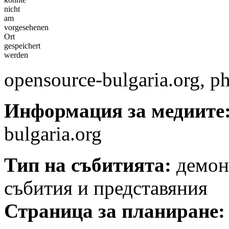
nicht
am
vorgesehenen
Ort
gespeichert
werden
opensource-bulgaria.org, 
Информация за медиите
bulgaria.org
Тип на събитията:
демонс
събития и представяния
Страница за планиране: