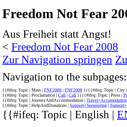
Freedom Not Fear 200
Aus Freiheit statt Angst!
<
Freedom Not Fear 2008
Zur Navigation springen
Zu
Navigation to the subpages:
{{#ifeq: Topic | Main |
FNF2008
|
FNF2008
}}
{{#ifeq: Topic | City 
{{#ifeq: Topic | Proclamation |
Call
|
Call
}}
{{#ifeq: Topic | Press |
P
{{#ifeq: Topic | JourneyAndAccommodation |
Travel+Accomodation
{{#ifeq: Topic | HelpAndDonations |
Support+Sponsoring
|
Support+
{{#ifeq: Topic | English |
E