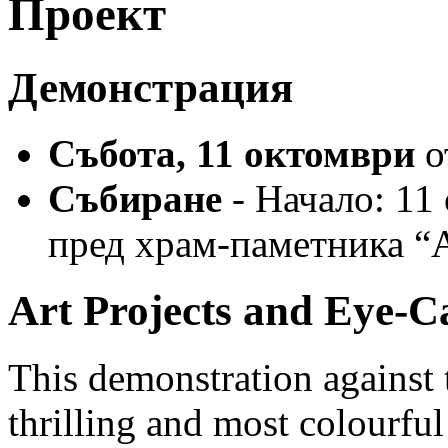
Проект
Демонстрация
Събота, 11 октомври
о
Събиране
- Начало: 11
пред храм-паметника “
Art Projects and Eye-C
This demonstration against 
thrilling and most colourful