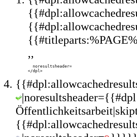
{{#dpl:allowcachedres
{{#dpl:allowcachedres
{{#titleparts:%PAGE%
,,
       noresultsheader=

{{#dpl:allowcachedresult
|noresultsheader={{#dp
Öffentlichkeitsarbeit|ski
{{#dpl:allowcachedresult