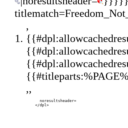
|noresultsheader=
}}}}}
titlematch=Freedom_Not_F
,
{{#dpl:allowcachedres
{{#dpl:allowcachedres
{{#dpl:allowcachedres
{{#titleparts:%PAGE%
,,
           noresultsheader=
