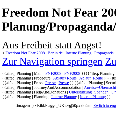
Freedom Not Fear 200
Planung/Propaganda/
Aus Freiheit statt Angst!
<
Freedom Not Fear 2008
‎ |
Berlin de
‎ |
Interne Planung
‎ |
Propaganda
Zur Navigation springen
Zu
{{#ifeq: Planning | Main |
FNF2008
|
FNF2008
}}
{{#ifeq: Planning |
{{#ifeq: Planning | Procedure |
Ablauf+Route
|
Ablauf+Route
}}
{{#i
{{#ifeq: Planning | Press |
Presse
|
Presse
}}
{{#ifeq: Planning | Securi
{{#ifeq: Planning | JourneyAndAccommodation |
Anreise+Übernach
{{#ifeq: Planning | HelpAndDonations |
Unterstützung+Spenden
|
Un
{{#ifeq: Planning | Planning |
Interne Planung
|
Interne Planung
}}
<imagemap> Bild:Flagge_UK.svg|50px default
Switch to eng