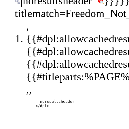
|noresultsheader=
}}}}}
titlematch=Freedom_Not_F
,
{{#dpl:allowcachedres
{{#dpl:allowcachedres
{{#dpl:allowcachedres
{{#titleparts:%PAGE%
,,
           noresultsheader=
