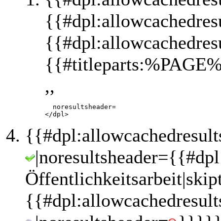
{{#dpl:allowcachedres
{{#dpl:allowcachedres
{{#titleparts:%PAGE%
,,
       noresultsheader=

{{#dpl:allowcachedresult
|noresultsheader={{#dp
Öffentlichkeitsarbeit|ski
{{#dpl:allowcachedresult