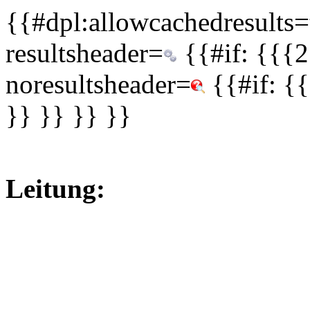
{{#dpl:allowcachedresults=t
resultsheader=
{{#if: {{{2
noresultsheader=
{{#if: {
}} }} }} }}
Leitung: