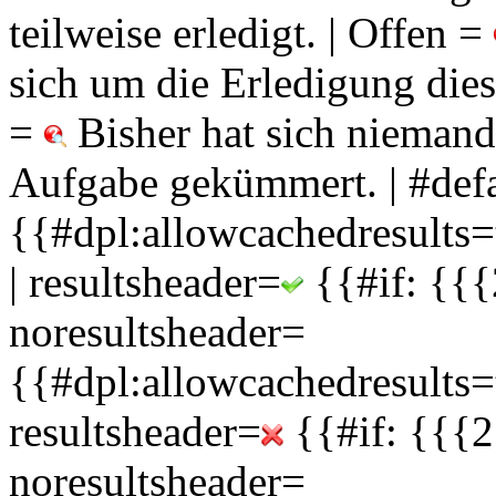
teilweise erledigt. | Offen =
sich um die Erledigung die
=
Bisher hat sich niemand
Aufgabe gekümmert. | #defa
{{#dpl:allowcachedresults=
| resultsheader=
{{#if: {{{
noresultsheader=
{{#dpl:allowcachedresults=t
resultsheader=
{{#if: {{{2
noresultsheader=