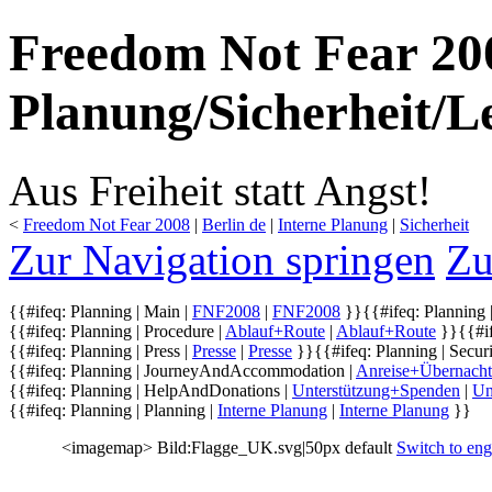
Freedom Not Fear 200
Planung/Sicherheit/L
Aus Freiheit statt Angst!
<
Freedom Not Fear 2008
‎ |
Berlin de
‎ |
Interne Planung
‎ |
Sicherheit
Zur Navigation springen
Zu
{{#ifeq: Planning | Main |
FNF2008
|
FNF2008
}}
{{#ifeq: Planning |
{{#ifeq: Planning | Procedure |
Ablauf+Route
|
Ablauf+Route
}}
{{#i
{{#ifeq: Planning | Press |
Presse
|
Presse
}}
{{#ifeq: Planning | Securi
{{#ifeq: Planning | JourneyAndAccommodation |
Anreise+Übernach
{{#ifeq: Planning | HelpAndDonations |
Unterstützung+Spenden
|
Un
{{#ifeq: Planning | Planning |
Interne Planung
|
Interne Planung
}}
<imagemap> Bild:Flagge_UK.svg|50px default
Switch to eng