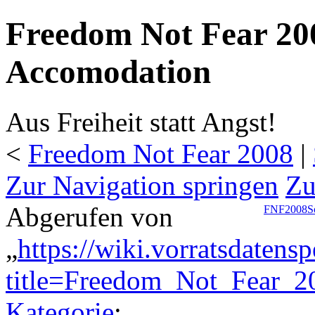
Freedom Not Fear 200
Accomodation
Aus Freiheit statt Angst!
<
Freedom Not Fear 2008
‎ |
Zur Navigation springen
Zu
Abgerufen von
FNF2008
S
„
https://wiki.vorratsdatens
title=Freedom_Not_Fear_2
Kategorie
: