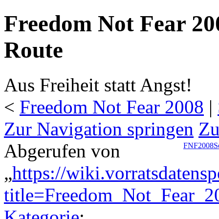
Freedom Not Fear 200
Route
Aus Freiheit statt Angst!
<
Freedom Not Fear 2008
‎ |
Zur Navigation springen
Zu
Abgerufen von
FNF2008
S
„
https://wiki.vorratsdatens
title=Freedom_Not_Fear_2
Kategorie
: