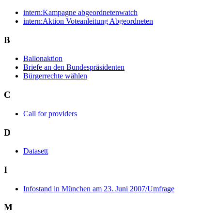
intern:Kampagne abgeordnetenwatch
intern:Aktion Voteanleitung Abgeordneten
B
Ballonaktion
Briefe an den Bundespräsidenten
Bürgerrechte wählen
C
Call for providers
D
Datasett
I
Infostand in München am 23. Juni 2007/Umfrage
M