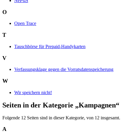
NePsiS
O
Open Trace
T
Tauschbörse für Prepaid-Handykarten
V
Verfassungsklage gegen die Vorratsdatenspeicherung
W
Wir speichern nicht!
Seiten in der Kategorie „Kampagnen“
Folgende 12 Seiten sind in dieser Kategorie, von 12 insgesamt.
A