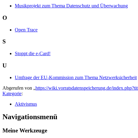
Musikprojekt zum Thema Datenschutz und Überwachung
O
Open Trace
S
Stoppt die e-Card!
U
Umfrage der EU-Kommission zum Thema Netzwerksicherheit
Abgerufen von „
https://wiki.vorratsdatenspeicherung.de/index.php
Kategorie
:
Aktivismus
Navigationsmenü
Meine Werkzeuge