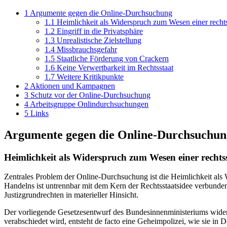
1
Argumente gegen die Online-Durchsuchung
1.1
Heimlichkeit als Widerspruch zum Wesen einer recht
1.2
Eingriff in die Privatsphäre
1.3
Unrealistische Zielstellung
1.4
Missbrauchsgefahr
1.5
Staatliche Förderung von Crackern
1.6
Keine Verwertbarkeit im Rechtsstaat
1.7
Weitere Kritikpunkte
2
Aktionen und Kampagnen
3
Schutz vor der Online-Durchsuchung
4
Arbeitsgruppe Onlindurchsuchungen
5
Links
Argumente gegen die Online-Durchsuchun
Heimlichkeit als Widerspruch zum Wesen einer recht
Zentrales Problem der Online-Durchsuchung ist die Heimlichkeit als
Handelns ist untrennbar mit dem Kern der Rechtsstaatsidee verbunden
Justizgrundrechten in materieller Hinsicht.
Der vorliegende Gesetzesentwurf des Bundesinnenministeriums wider
verabschiedet wird, entsteht de facto eine Geheimpolizei, wie sie in D