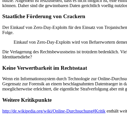
nutzte. Allgemein ist festzustellen, dass es nicht möglich ist, eine ei
können. Daher sind die gewinnbaren Daten gerichtlich voellig nutzlos
Staatliche Förderung von Crackern
Der Einkauf von Zero-Day-Exploits für den Einsatz von Trojanischen
Folge.
Einkauf von Zero-Day-Exploits wird von Befuerwortern demen
Die Verlagerung des Rechtsbewusstseins ist trotzdem bedenklich. Viell
Identitaetsdiebe?
Keine Verwertbarkeit im Rechtsstaat
Wenn ein Informationssystem durch Technologie zur Online-Durchsu
Gegensatz zur Forensik an einem beschlagnahmten Datentraeger in d
moeglicherweise erleichtert, die eigentliche Strafverfolgung aber mit 
Weitere Kritikpunkte
http://de.wikipedia.org/wiki/Online-Durchsuchung#Kritik
enthält wei