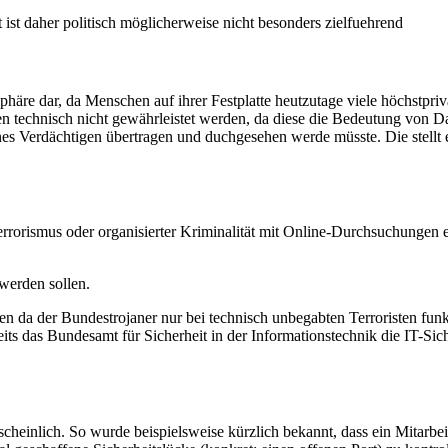
st daher politisch möglicherweise nicht besonders zielfuehrend
phäre dar, da Menschen auf ihrer Festplatte heutzutage viele höchstpriv
 technisch nicht gewährleistet werden, da diese die Bedeutung von Da
 eines Verdächtigen übertragen und duchgesehen werde müsste. Die stellt 
errorismus oder organisierter Kriminalität mit Online-Durchsuchungen
 werden sollen.
ben da der Bundestrojaner nur bei technisch unbegabten Terroristen fu
seits das Bundesamt für Sicherheit in der Informationstechnik die IT-Si
heinlich. So wurde beispielsweise kürzlich bekannt, dass ein Mitarb