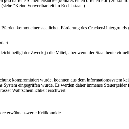
nmal geschaffene Sicherheitslücke (konkret: einen offenen Port) zu kontro
 (siehe "Keine Verwertbarkeit im Rechtsstaat")
 Pferden kommt einer staatlichen Förderung des Cracker-Untergrunds 
tiert
eicht heiligt der Zweck ja die Mittel, aber wenn der Staat heute virtuel
chung kompromittiert wurde, koennen aus dem Informationssystem ke
as System eingegriffen wurde. Es werden daher immense Steuergelder
grosser Wahrscheinlichkeit erschwert.
tere erwähnenswerte Kritikpunkte