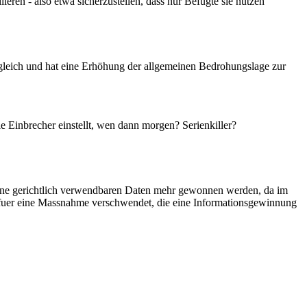
llieren - also etwa sicherzustellen, dass nur Befugte sie nutzen
gleich und hat eine Erhöhung der allgemeinen Bedrohungslage zur
le Einbrecher einstellt, wen dann morgen? Serienkiller?
ine gerichtlich verwendbaren Daten mehr gewonnen werden, da im
 fuer eine Massnahme verschwendet, die eine Informationsgewinnung