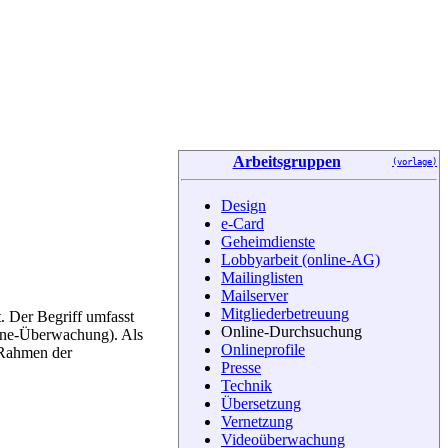
Arbeitsgruppen
(vorlage)
Design
e-Card
Geheimdienste
Lobbyarbeit (online-AG)
Mailinglisten
Mailserver
Mitgliederbetreuung
. Der Begriff umfasst
Online-Durchsuchung
line-Überwachung). Als
Onlineprofile
 Rahmen der
Presse
Technik
Übersetzung
Vernetzung
Videoüberwachung