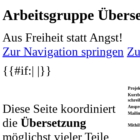
Arbeitsgruppe Übers
Aus Freiheit statt Angst!
Zur Navigation springen
Zu
{{#if:| |}}
Projek
Kurzb
schrei
Diese Seite koordiniert
Anspr
Mailin
die
Übersetzung
Mithil
möglichst vieler Teile