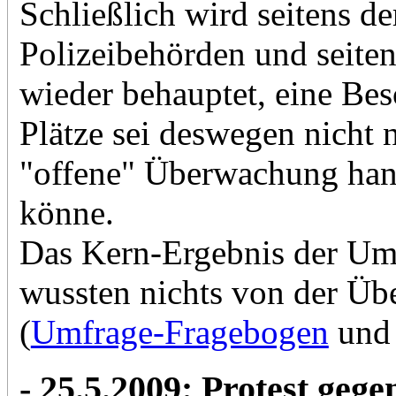
Schließlich wird seitens d
Polizeibehörden und seite
wieder behauptet, eine Be
Plätze sei deswegen nicht n
"offene" Überwachung hand
könne.
Das Kern-Ergebnis der Umf
wussten nichts von der Üb
(
Umfrage-Fragebogen
un
- 25.5.2009: Protest geg