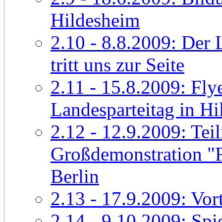
Hildesheim
2.10
- 8.8.2009: Der 
tritt uns zur Seite
2.11
- 15.8.2009: Fl
Landesparteitag in H
2.12
- 12.9.2009: Tei
Großdemonstration "Fr
Berlin
2.13
- 17.9.2009: Vor
2.14
- 9.10.2009: Spi