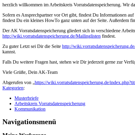
herzlich willkommen im Arbeitskreis Vorratsdatenspeicherung. Wir dan
Sofern es Ansprechpartner vor Ort gibt, findest Du Informationen auf
findest Du ein kleines HowTo ganz unten auf der Seite. Außerdem fin
Der AK Vorratsdatenspeicherung gliedert sich in verschiedene Arbeits
http://wiki.vorratsdatenspeicherung.de/Mailinglisten
findest.
Zu guter Letzt sei Dir die Seite
http://wiki.vorratsdatenspeicherung
kannst.
Falls Du weitere Fragen hast, stehen wir Dir jederzeit gerne zur Verf
Viele Grüße, Dein AK-Team
Abgerufen von „
https://wiki.vorratsdatenspeicherung.de/index.php
Kategorien
:
Musterbriefe
Arbeitskreis Vorratsdatenspeicherung
Kommunikation
Navigationsmenü