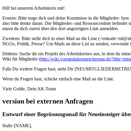
Hilf bei unserem Arbeitskreis mit!
Erstens: Bitte trage dich und deine Kenntnisse in die Mitglieder- bzw
also bitte denke daran. Die Mitglieder- und Ressourcenliste befindet s
musst du dich zuerst über den dort angezeigten Link anmelden.
Zweitens: Bitte stelle dich in einer Mail an die Liste (<enkode>ml@
NGOs, Politik, Presse? Um Mails an diese List zu senden, verwende f
Drittens: Suche dir ein Projekt des Arbeitskreises aus, in dem du mita
Wiki für Mitglieder (
http://wiki.vorratsdatenspeicherung.de/?title=inte
Falls Du weitere Fragen hast, steht Dir [NEUMITGLIEDERBETREUE
Wenn du Fragen hast, schicke einfach eine Mail an die Liste.
Viele Grüße, Dein AK-Team
version bei externen Anfragen
Entwurf einer Begrüssungsmail für Neueinsteiger üb
Hallo [NAME],