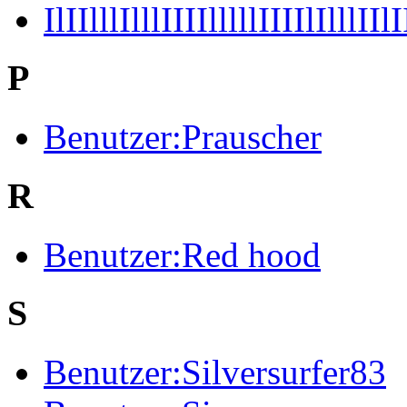
IlIIlllIlllIIIIlllllIIIIlIlllIIl
P
Benutzer:Prauscher
R
Benutzer:Red hood
S
Benutzer:Silversurfer83