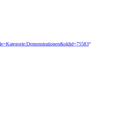
title=Kategorie:Demonstrationen&oldid=75583
“