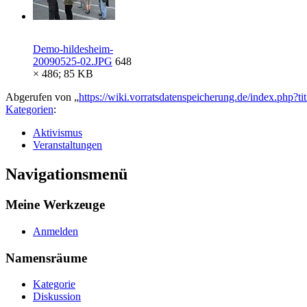
Demo-hildesheim-
20090525-02.JPG
648
× 486; 85 KB
Abgerufen von „
https://wiki.vorratsdatenspeicherung.de/index.php?
Kategorien
:
Aktivismus
Veranstaltungen
Navigationsmenü
Meine Werkzeuge
Anmelden
Namensräume
Kategorie
Diskussion